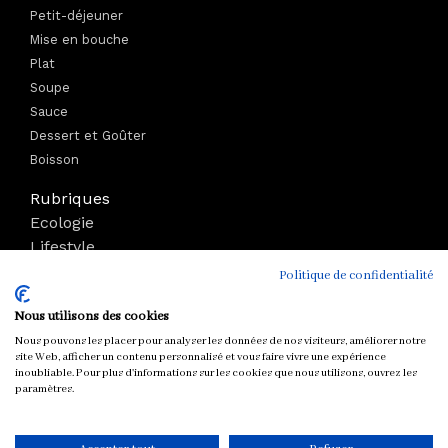
Petit-déjeuner
Mise en bouche
Plat
Soupe
Sauce
Dessert et Goûter
Boisson
Rubriques
Ecologie
Lifestyle
Bien-être
Politique de confidentialité
Voyage
Nous utilisons des cookies
Mode
Boutique
Nous pouvons les placer pour analyser les données de nos visiteurs, améliorer notre
site Web, afficher un contenu personnalisé et vous faire vivre une expérience
Parutions
inoubliable. Pour plus d'informations sur les cookies que nous utilisons, ouvrez les
paramètres.
Tous droits réservés © chloeandyou.fr 2012 - 2026