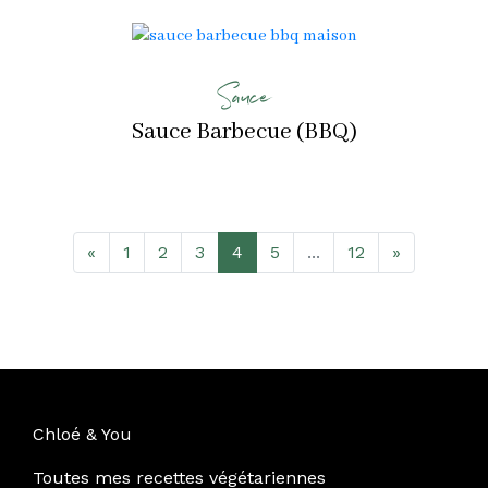
Sauce
Sauce Barbecue (BBQ)
«
1
2
3
4
5
...
12
»
Chloé & You
Toutes mes recettes végétariennes