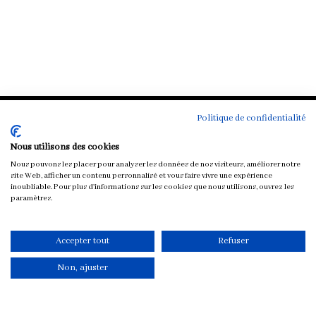
Politique de confidentialité
Chloé & You
Nous utilisons des cookies
Toutes mes recettes végétariennes
Nous pouvons les placer pour analyser les données de nos visiteurs, améliorer notre
site Web, afficher un contenu personnalisé et vous faire vivre une expérience
Petit-déjeuner
inoubliable. Pour plus d'informations sur les cookies que nous utilisons, ouvrez les
paramètres.
Mise en bouche
Plat
Soupe
Accepter tout
Refuser
Sauce
Non, ajuster
Dessert et Goûter
Boisson
Rubriques