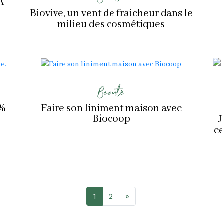
A
Biovive, un vent de fraicheur dans le
milieu des cosmétiques
Beauté
0%
Faire son liniment maison avec
Biocoop
J
c
1
2
»