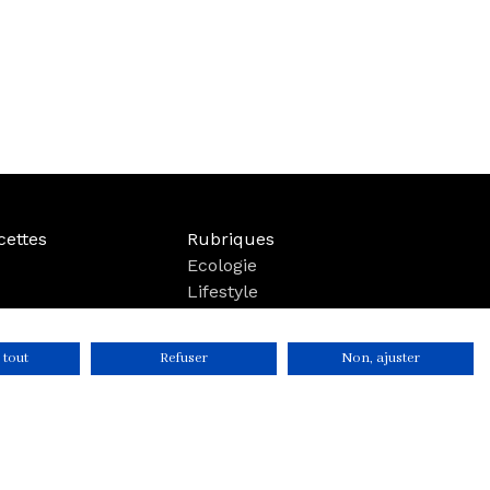
cettes
Rubriques
Ecologie
Lifestyle
Bien-être
Voyage
 tout
Refuser
Non, ajuster
Mode
Boutique
Parutions
r