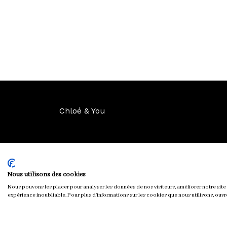
Chloé & You
Nous utilisons des cookies
Nous pouvons les placer pour analyser les données de nos visiteurs, améliorer notre site 
expérience inoubliable. Pour plus d'informations sur les cookies que nous utilisons, ouvr