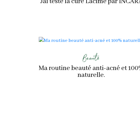
Jai testé la cure Lacime par INCAR
Beauté
Ma routine beauté anti-acné et 10
naturelle.