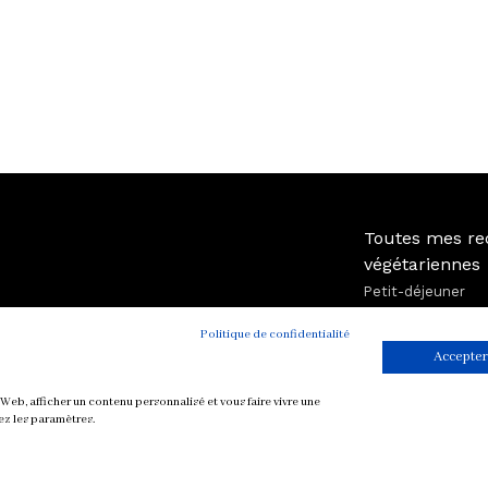
Toutes mes re
végétariennes
Petit-déjeuner
Mise en bouche
Politique de confidentialité
Plat
Accepter
Soupe
Sauce
Web, afficher un contenu personnalisé et vous faire vivre une
ez les paramètres.
Dessert et Goûte
Boisson