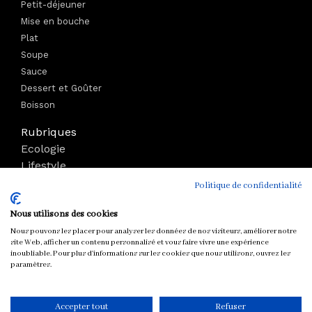
Petit-déjeuner
Mise en bouche
Plat
Soupe
Sauce
Dessert et Goûter
Boisson
Rubriques
Ecologie
Lifestyle
Bien-être
Politique de confidentialité
Voyage
Nous utilisons des cookies
Mode
Boutique
Nous pouvons les placer pour analyser les données de nos visiteurs, améliorer notre
site Web, afficher un contenu personnalisé et vous faire vivre une expérience
Parutions
inoubliable. Pour plus d'informations sur les cookies que nous utilisons, ouvrez les
paramètres.
Tous droits réservés © chloeandyou.fr 2012 - 2026
Accepter tout
Refuser