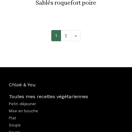
Sablés roquefort poire
1
2
»
Chloé & You
Toutes mes recettes végétariennes
Petit-déjeuner
Mise en bouche
Plat
Soupe