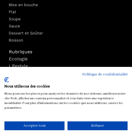
Mise en bouche
Plat
Soupe
Sauce
Dessert et Goûter
Boisson
Rubriques
Ecologie
Lifestyle
Bien-être
Politique de confidentialité
Voyage
Nous utilisons des cookies
Mode
Boutique
Nous pouvons les placer pour analyser les données de nos visiteurs, améliorer notre
site Web, afficher un contenu personnalisé et vous faire vivre une expérience
Parutions
inoubliable. Pour plus d'informations sur les cookies que nous utilisons, ouvrez les
paramètres.
Tous droits réservés © chloeandyou.fr 2012 - 2026
Accepter tout
Refuser
CONTACT
MENTIONS LÉGALES
COOKIES