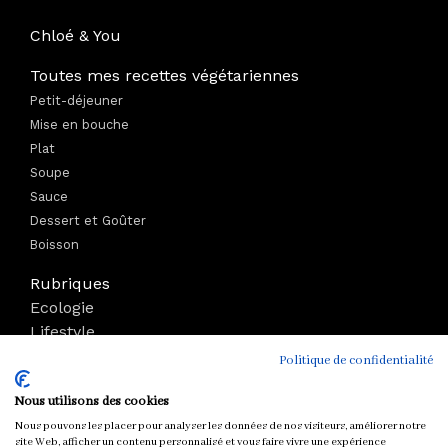
Chloé & You
Toutes mes recettes végétariennes
Petit-déjeuner
Mise en bouche
Plat
Soupe
Sauce
Dessert et Goûter
Boisson
Rubriques
Ecologie
Lifestyle
Bien-être
Politique de confidentialité
Voyage
Nous utilisons des cookies
Mode
Boutique
Nous pouvons les placer pour analyser les données de nos visiteurs, améliorer notre
site Web, afficher un contenu personnalisé et vous faire vivre une expérience