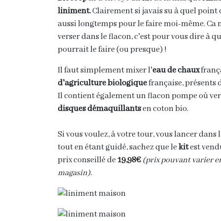
liniment.
Clairement si javais su à quel point 
aussi longtemps pour le faire moi-même. Ca m'
verser dans le flacon, c'est pour vous dire à 
pourrait le faire (ou presque) !
Il faut simplement mixer l'
eau de chaux
franç
d'agriculture biologique
française, présents da
Il contient également un flacon pompe où vers
disques démaquillants
en coton bio.
Si vous voulez, à votre tour, vous lancer dans 
tout en étant guidé, sachez que le
kit
est vend
prix conseillé de
19,98€
(prix pouvant varier e
magasin).