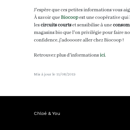
J'espère que ces petites informations vous aig
À savoir que
Biocoop
est une coopérative qui 
les
circuits courts
et sensibilise à une
consomm
magasins bio que l'on privilégie pour faire no
confidence, j'adoooore aller chez Biocoop !
Retrouvez plus d'informations
ici
.
Mis à jour le 11/08/2019
Chloé & You