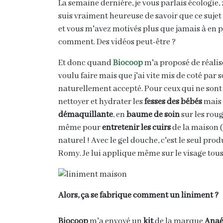
La semaine dernière, je vous parlais écologie,
suis vraiment heureuse de savoir que ce sujet
et vous m'avez motivés plus que jamais à en p
comment. Des vidéos peut-être ?
Et donc quand
Biocoop
m'a proposé de réali
voulu faire mais que j'ai vite mis de coté par 
naturellement accepté. Pour ceux qui ne sont
nettoyer et hydrater les
fesses des bébés
mais 
démaquillante
, en
baume de soin
sur les roug
même pour
entretenir les cuirs
de la maison (
naturel ! Avec le gel douche, c'est le seul prod
Romy. Je lui applique même sur le visage tous 
Alors, ça se fabrique comment un liniment ?
Biocoop
m'a envoyé un
kit
de la marque
Ana