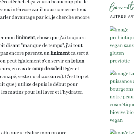
 zéro déchet et ça vous a beaucoup plu. Je
Bien-êt
 vous intéresse car il nous concerne tous
arler davantage par ici, je cherche encore
AUTRES AR
ser mon
liniment
, chose que j'ai toujours
soit disant "manque de temps", j'ai tout
 pas encore parents, un
liniment
ca sert à
on peut également s'en servir en
lotion
eurs, en cas de
coup de soleil
léger et
canapé, veste ou chaussures). C'est top et
uit que j'utilise depuis le début pour
les matins pour lui laver et l'hydrater.
é
afin que je réalise mon propre