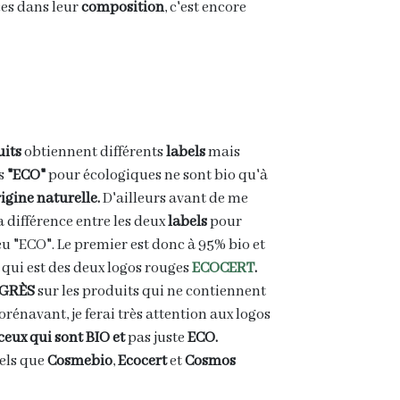
es dans leur
composition
, c'est encore
its
obtiennent différents
labels
mais
is
"ECO"
pour écologiques ne sont bio qu'à
igine naturelle.
D'ailleurs avant de me
a différence entre les deux
labels
pour
bleu "ECO". Le premier est donc à 95% bio et
 qui est des deux logos rouges
ECOCERT
.
OGRÈS
sur les produits qui ne contiennent
énavant, je ferai très attention aux logos
 ceux qui sont BIO et
pas juste
ECO.
tels que
Cosmebio
,
Ecocert
et
Cosmos