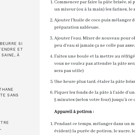
Commencer par faire la pâte brisée, si
un mixeur (ou à la main) les farines, le
Ajouter l'huile de coco puis mélanger 
préparation sableuse.
Ajouter l'eau. Mixer de nouveau pour o
 BEURRE SI
peu d'eau si jamais ça ne colle pas asse
 TENDRE ET
SAINE, À
Faites une boule et la mettre au réfri
vous ne voulez pas attendre la pâte ser
sera pas utile)
Une heure plus tard, étaler la pâte bris
NTHANE
Piquer les fonds de la pâte à l’aide d’u
ÂTE SANS
5 minutes (selon votre four) jusqu’à ce 
Appareil à potiron :
UTRE
Pendant ce temps, mélanger dans un mi
L
évident) la purée de potiron, le sucre, le 