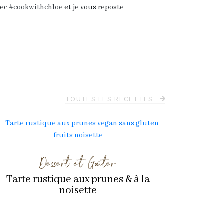
vec
#cookwithchloe
et je vous reposte
TOUTES LES RECETTES
Dessert et Goûter
Tarte rustique aux prunes & à la
noisette