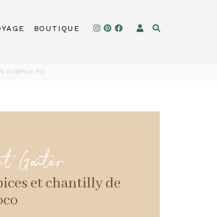
OYAGE
BOUTIQUE
N PUMPKIN PIE
et Goûter
pices et chantilly de
oco