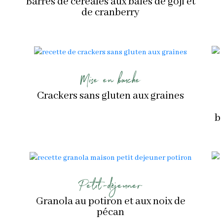
Barres de céréales aux baies de goji et
de cranberry
Mise en bouche
Crackers sans gluten aux graines
b
Petit-déjeuner
Granola au potiron et aux noix de
pécan