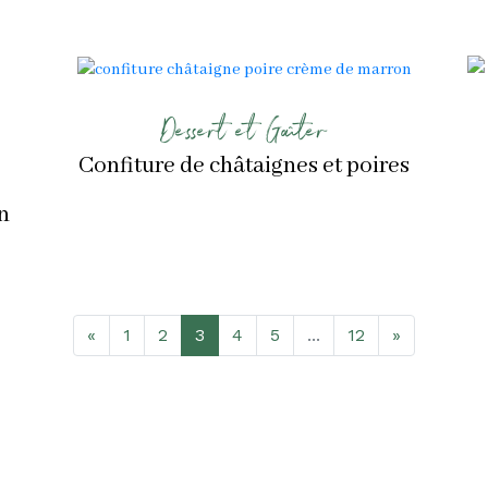
Dessert et Goûter
Confiture de châtaignes et poires
n
«
1
2
3
4
5
...
12
»