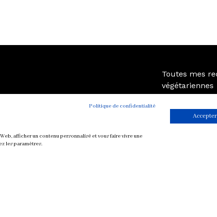
Toutes mes re
végétariennes
Petit-déjeuner
Politique de confidentialité
Mise en bouche
Accepter
Plat
Soupe
Web, afficher un contenu personnalisé et vous faire vivre une
ez les paramètres.
Sauce
Dessert et Goûte
Boisson
CONTACT
MENTIONS LÉGALES
COOKIES
POL