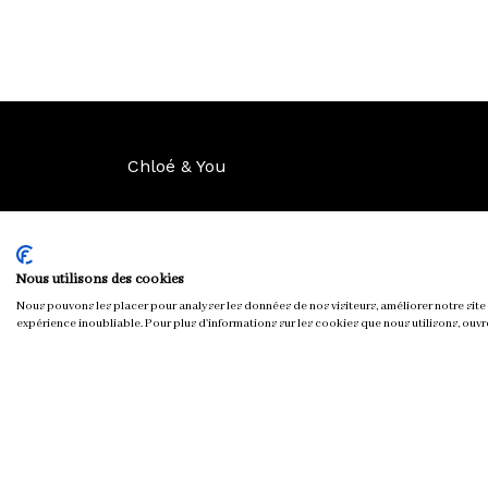
Chloé & You
Nous utilisons des cookies
Nous pouvons les placer pour analyser les données de nos visiteurs, améliorer notre site 
expérience inoubliable. Pour plus d'informations sur les cookies que nous utilisons, ouvr
Tous droits réservés © chloeandyou.fr 2012 - 2026