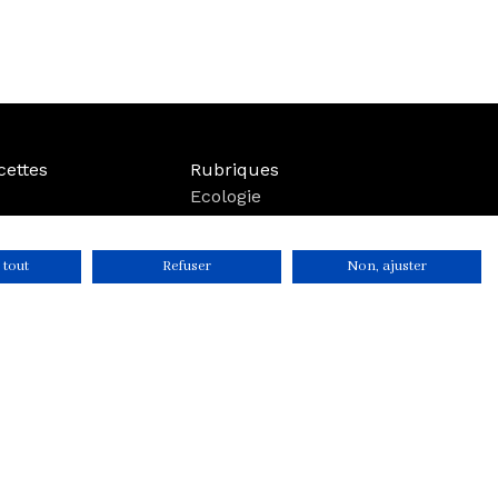
cettes
Rubriques
Ecologie
Lifestyle
Bien-être
 tout
Refuser
Non, ajuster
Voyage
Mode
Boutique
Parutions
r
ITIQUES DE CONFIDENTIALITÉ
CONDITIONS GÉNÉRALES DE VENTE