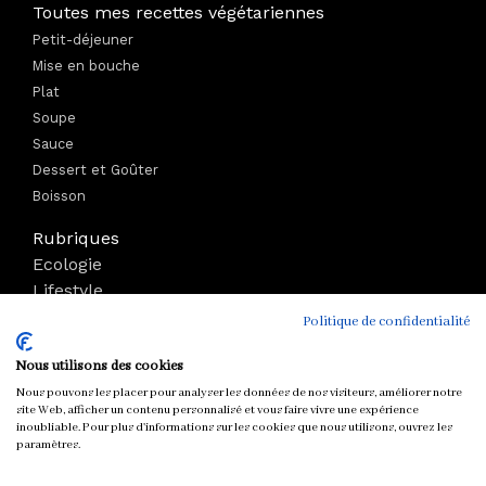
Toutes mes recettes végétariennes
Petit-déjeuner
Mise en bouche
Plat
Soupe
Sauce
Dessert et Goûter
Boisson
Rubriques
Ecologie
Lifestyle
Bien-être
Politique de confidentialité
Voyage
Nous utilisons des cookies
Mode
Boutique
Nous pouvons les placer pour analyser les données de nos visiteurs, améliorer notre
site Web, afficher un contenu personnalisé et vous faire vivre une expérience
Parutions
inoubliable. Pour plus d'informations sur les cookies que nous utilisons, ouvrez les
paramètres.