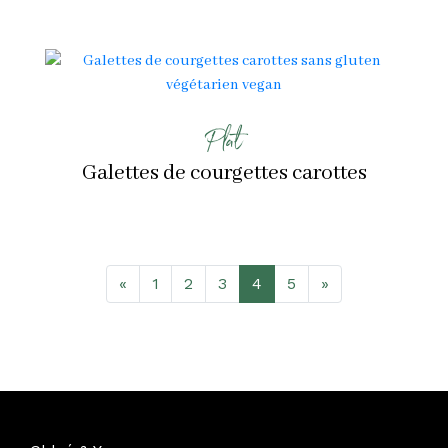
Plat
Galettes de courgettes carottes
«
1
2
3
4
5
»