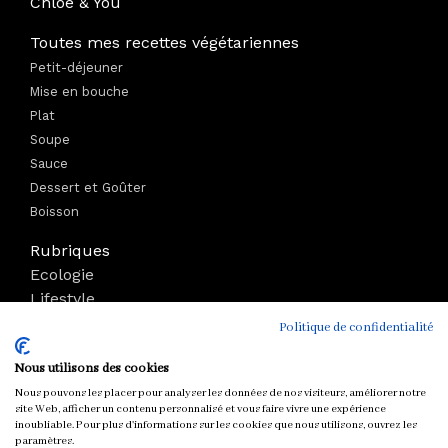
Chloé & You
Toutes mes recettes végétariennes
Petit-déjeuner
Mise en bouche
Plat
Soupe
Sauce
Dessert et Goûter
Boisson
Rubriques
Ecologie
Lifestyle
Bien-être
Politique de confidentialité
Voyage
Nous utilisons des cookies
Mode
Boutique
Nous pouvons les placer pour analyser les données de nos visiteurs, améliorer notre
site Web, afficher un contenu personnalisé et vous faire vivre une expérience
Parutions
inoubliable. Pour plus d'informations sur les cookies que nous utilisons, ouvrez les
paramètres.