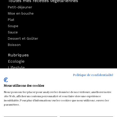
Toutes mes recettes végétariennes
Petit-déjeuner
Mise en bouche
Plat
Soupe
Sauce
Dessert et Goûter
Boisson
Rubriques
Ecologie
Lifestyle
Bien-être
Politique de confidentialité
Voyage
Nous utilisons des cookies
Mode
Boutique
Nous pouvons les placer pour analyser les données de nos visiteurs, améliorer notre
site Web, afficher un contenu personnalisé et vous faire vivre une expérience
Parutions
inoubliable. Pour plus d'informations sur les cookies que nous utilisons, ouvrez les
paramètres.
Tous droits réservés © chloeandyou.fr 2012 - 2026