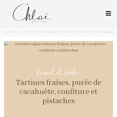
ACCUEIL
RECETTE
DESSERT ET GOÛTER
RECETTES VEGAN T
Dessert et Goûter
Tartines fraises, purée de
cacahuète, confiture et
pistaches