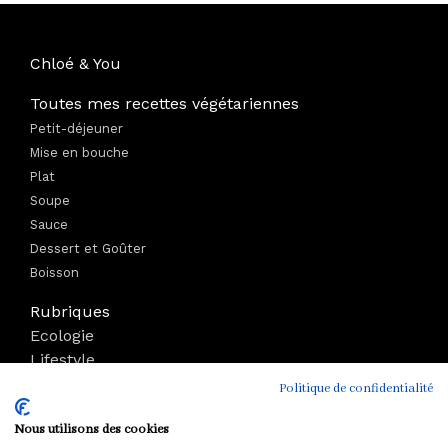
Chloé & You
Toutes mes recettes végétariennes
Petit-déjeuner
Mise en bouche
Plat
Soupe
Sauce
Dessert et Goûter
Boisson
Rubriques
Ecologie
Lifestyle
Bien-être
Politique de confidentialité
Voyage
Nous utilisons des cookies
Mode