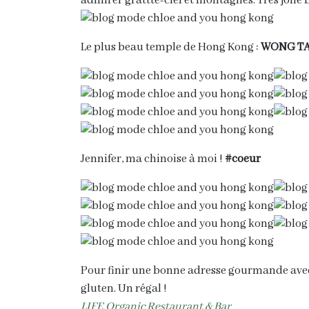
admirer grattte-ciel et montagnes. Très jolie 
Le plus beau temple de Hong Kong :
WONG TA
Jennifer, ma chinoise à moi !
#coeur
Pour finir une bonne adresse gourmande avec 
gluten. Un régal !
LIFE Organic Restaurant & Bar