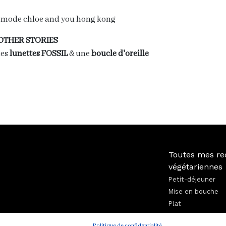
& OTHER STORIES
des
lunettes FOSSIL
& une
boucle d'oreille
Toutes mes re
végétariennes
Petit-déjeuner
Mise en bouche
Plat
Soupe
Politique de confidentialité