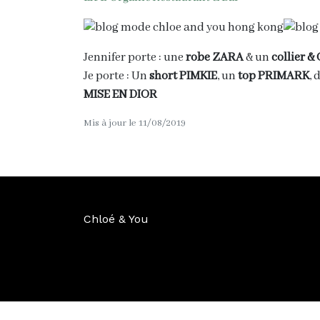
Jennifer porte : une
robe ZARA
& un
collier 
Je porte : Un
short PIMKIE
, un
top PRIMARK
, 
MISE EN DIOR
Mis à jour le 11/08/2019
Chloé & You