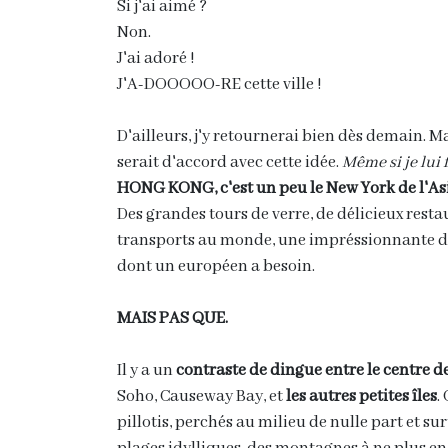
Si j'ai aimé ?
Non.
J'ai adoré !
J'A-DOOOOO-RE cette ville !
D'ailleurs, j'y retournerai bien dès demain. M
serait d'accord avec cette idée.
Même si je lui 
HONG KONG, c'est un peu le New York de l'As
Des grandes tours de verre, de délicieux rest
transports au monde, une impréssionnante dis
dont un européen a besoin.
MAIS PAS QUE.
Il y a un
contraste de dingue entre le centre 
Soho, Causeway Bay, et
les autres petites îles
.
pillotis, perchés au milieu de nulle part et su