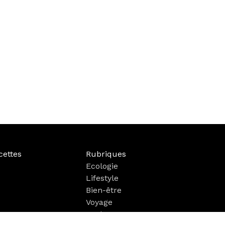
cettes
Rubriques
Ecologie
Lifestyle
Bien-être
Voyage
Mode