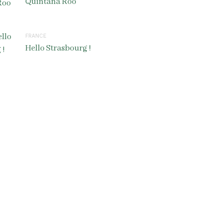
Quintana Roo
FRANCE
Hello Strasbourg !