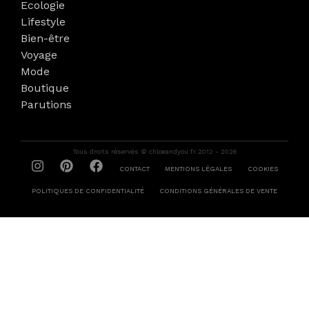
Ecologie
Lifestyle
Bien-être
Voyage
Mode
Boutique
Parutions
Tous droits réservés © chloeandyou.fr 2012 - 2026
CONTACT
MENTIONS LÉGALES
COOKIES
POLITIQUES DE CONFIDENTIALITÉ
CONDITIONS GÉNÉRALES DE VENTE