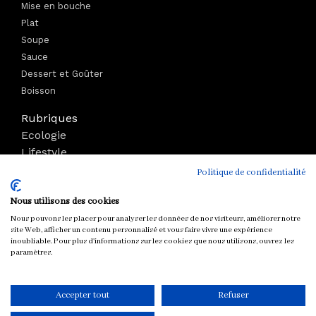
Mise en bouche
Plat
Soupe
Sauce
Dessert et Goûter
Boisson
Rubriques
Ecologie
Lifestyle
Bien-être
Politique de confidentialité
Voyage
Nous utilisons des cookies
Mode
Boutique
Nous pouvons les placer pour analyser les données de nos visiteurs, améliorer notre
site Web, afficher un contenu personnalisé et vous faire vivre une expérience
Parutions
inoubliable. Pour plus d'informations sur les cookies que nous utilisons, ouvrez les
paramètres.
Tous droits réservés © chloeandyou.fr 2012 - 2026
Accepter tout
Refuser
CONTACT
MENTIONS LÉGALES
COOKIES