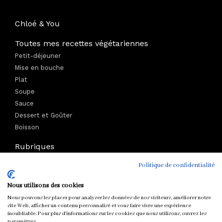
Chloé & You
Toutes mes recettes végétariennes
Petit-déjeuner
Mise en bouche
Plat
Soupe
Sauce
Dessert et Goûter
Boisson
Rubriques
Ecologie
Politique de confidentialité
Lifestyle
Bien-être
Nous utilisons des cookies
Voyage
Nous pouvons les placer pour analyser les données de nos visiteurs, améliorer notre
Mode
site Web, afficher un contenu personnalisé et vous faire vivre une expérience
inoubliable. Pour plus d'informations sur les cookies que nous utilisons, ouvrez les
Boutique
paramètres.