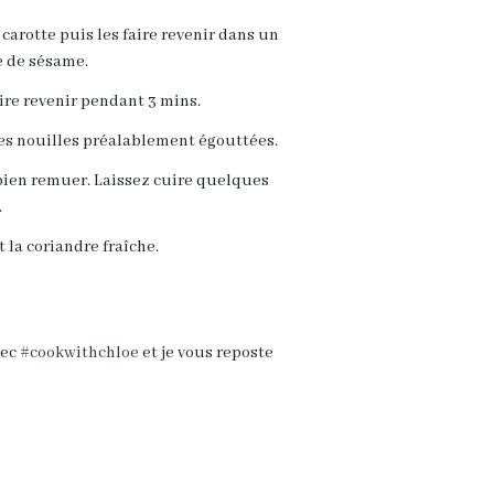
 carotte puis les faire revenir dans un
e de sésame.
aire revenir pendant 3 mins.
 les nouilles préalablement égouttées.
t bien remuer. Laissez cuire quelques
.
 la coriandre fraîche.
vec
#cookwithchloe
et je vous reposte