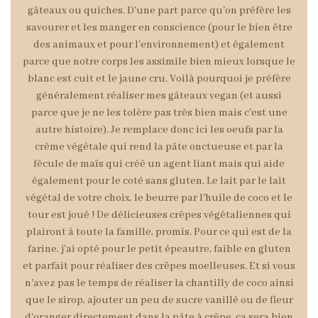
gâteaux ou quiches. D'une part parce qu'on préfère les
savourer et les manger en conscience (pour le bien être
des animaux et pour l'environnement) et également
parce que notre corps les assimile bien mieux lorsque le
blanc est cuit et le jaune cru. Voilà pourquoi je préfère
généralement réaliser mes gâteaux vegan (et aussi
parce que je ne les tolère pas très bien mais c'est une
autre histoire). Je remplace donc ici les oeufs par
la
crème végétale qui rend la pâte onctueuse et par la
fécule de maïs qui créé un agent liant mais qui aide
également pour le coté sans gluten. Le lait par le lait
végétal de votre choix, le beurre par l'huile de coco et le
tour est joué ! De délicieuses crêpes végétaliennes qui
plairont à toute la famille, promis. Pour ce qui est de la
farine, j'ai opté pour le petit épeautre, faible en gluten
et parfait pour réaliser des
crêpes moelleuses
. Et si vous
n'avez pas le temps de réaliser la chantilly de coco ainsi
que le sirop, ajouter un peu de sucre vanillé ou de fleur
d'oranger directement dans la pâte à crêpe, ça sera bien