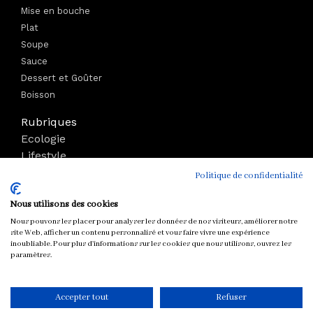
Mise en bouche
Plat
Soupe
Sauce
Dessert et Goûter
Boisson
Rubriques
Ecologie
Lifestyle
Bien-être
Politique de confidentialité
Voyage
Nous utilisons des cookies
Mode
Boutique
Nous pouvons les placer pour analyser les données de nos visiteurs, améliorer notre
site Web, afficher un contenu personnalisé et vous faire vivre une expérience
Parutions
inoubliable. Pour plus d'informations sur les cookies que nous utilisons, ouvrez les
paramètres.
Tous droits réservés © chloeandyou.fr 2012 - 2026
Accepter tout
Refuser
CONTACT
MENTIONS LÉGALES
COOKIES