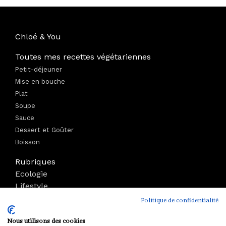
Chloé & You
Toutes mes recettes végétariennes
Petit-déjeuner
Mise en bouche
Plat
Soupe
Sauce
Dessert et Goûter
Boisson
Rubriques
Ecologie
Lifestyle
Bien-être
Politique de confidentialité
Voyage
Nous utilisons des cookies
Mode