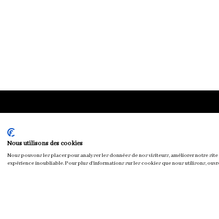
Chloé & You
Nous utilisons des cookies
Nous pouvons les placer pour analyser les données de nos visiteurs, améliorer notre site 
expérience inoubliable. Pour plus d'informations sur les cookies que nous utilisons, ouvr