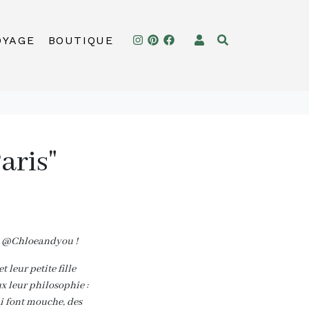
OYAGE
BOUTIQUE
aris"
a @Chloeandyou !
leur petite fille
 leur philosophie :
ui font mouche, des