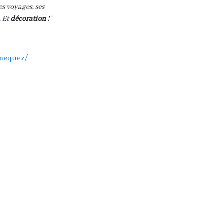
s voyages, ses
 Et
décoration
!"
nnequez/