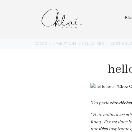
RE
ACCUEIL
PARUTIONS
HELLO NEO : "CHEZ CHLO
hell
"On parle
zéro déchet
“Vivre moins avec mie
Romy. Et c’est dans le
une
déco
inspirante 