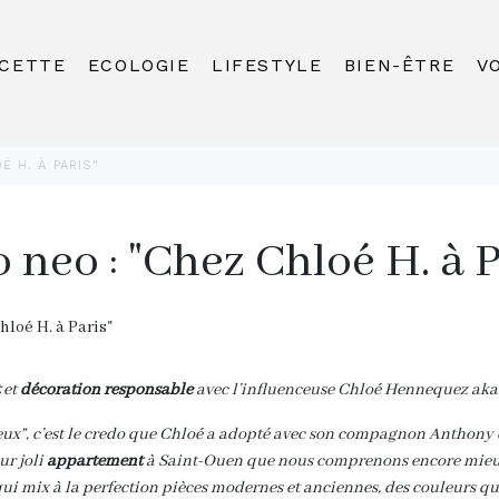
CETTE
ECOLOGIE
LIFESTYLE
BIEN-ÊTRE
V
É H. À PARIS"
o neo : "Chez Chloé H. à P
et
décoration responsable
avec l’influenceuse Chloé Hennequez ak
ux”, c’est le credo que Chloé a adopté avec son compagnon Anthony et 
ur joli
appartement
à Saint-Ouen que nous comprenons encore mieux
qui mix à la perfection pièces modernes et anciennes, des couleurs q