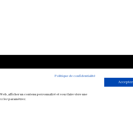
Toutes mes re
Politique de confidentialité
végétariennes
Accepter
Petit-déjeuner
Mise en bouche
Web, afficher un contenu personnalisé et vous faire vivre une
ez les paramètres.
Plat
Soupe
Sauce
Dessert et Goûte
Boisson