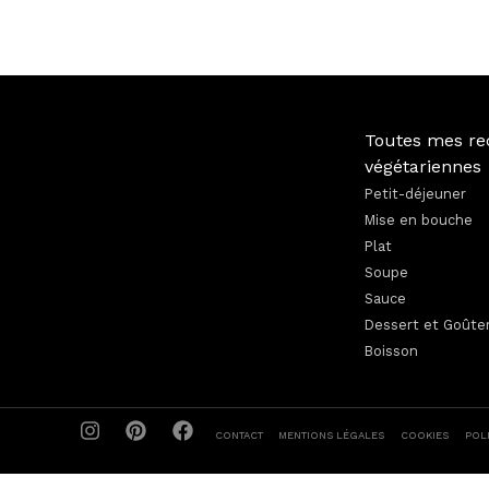
Toutes mes re
végétariennes
Petit-déjeuner
Mise en bouche
Plat
Soupe
Sauce
Dessert et Goûte
Boisson
CONTACT
MENTIONS LÉGALES
COOKIES
POL