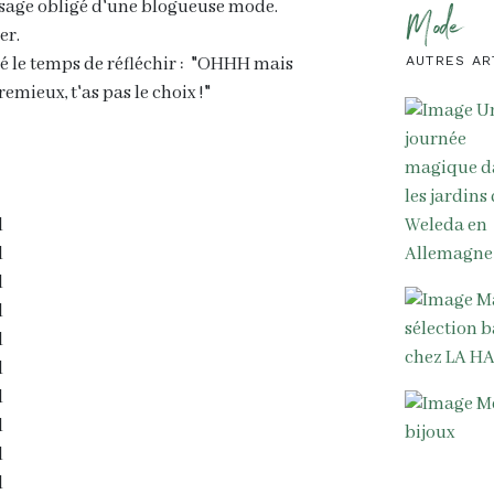
assage obligé d'une blogueuse mode.
Mode
er.
é le temps de réfléchir : "OHHH mais
AUTRES AR
remieux, t'as pas le choix !"