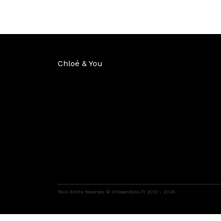
Chloé & You
Tous droits réservés © chloeandyou.fr 2012 - 2026