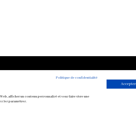
Toutes mes re
Politique de confidentialité
végétariennes
Accepter
Petit-déjeuner
Mise en bouche
Web, afficher un contenu personnalisé et vous faire vivre une
ez les paramètres.
Plat
Soupe
Sauce
Dessert et Goûte
Boisson