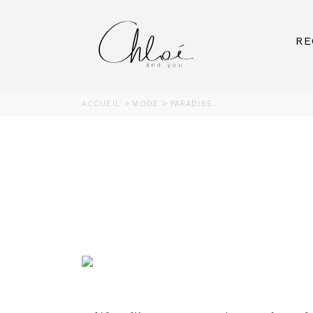
RE
ACCUEIL
MODE
PARADISE.