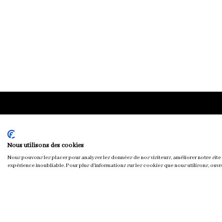
Chloé & You
Nous utilisons des cookies
Nous pouvons les placer pour analyser les données de nos visiteurs, améliorer notre site 
expérience inoubliable. Pour plus d'informations sur les cookies que nous utilisons, ouvr