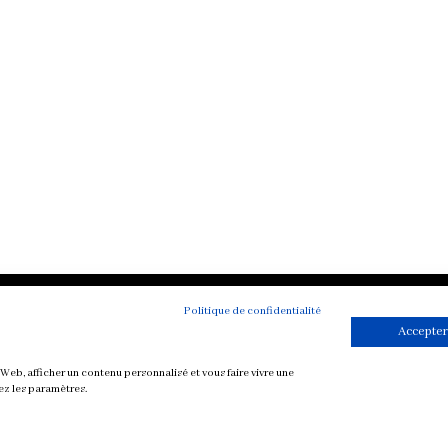
Politique de confidentialité
Accepter
Toutes mes re
végétariennes
Web, afficher un contenu personnalisé et vous faire vivre une
Petit-déjeuner
ez les paramètres.
Mise en bouche
Plat