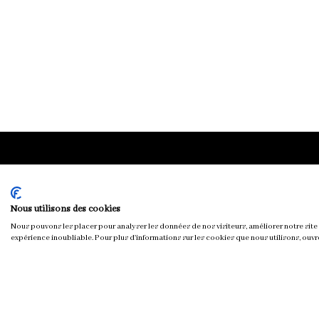
Chloé & You
Nous utilisons des cookies
Nous pouvons les placer pour analyser les données de nos visiteurs, améliorer notre site 
expérience inoubliable. Pour plus d'informations sur les cookies que nous utilisons, ouvr