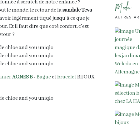
donnée à scratch de notre enfance ?
Mode
out le monde, le retour de la
sandale Teva
avoir légèrement tiqué jusqu'à ce que je
AUTRES AR
ur. Et il faut dire que coté confort, c'est
etour ?
anier
AGNES B
-
Bague
et
bracelet
BIJOUX