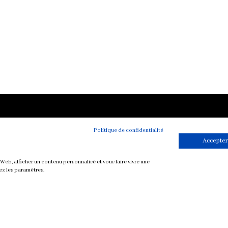
Toutes mes re
Politique de confidentialité
végétariennes
Accepter
Petit-déjeuner
Mise en bouche
Web, afficher un contenu personnalisé et vous faire vivre une
ez les paramètres.
Plat
Soupe
Sauce
Dessert et Goûte
Boisson