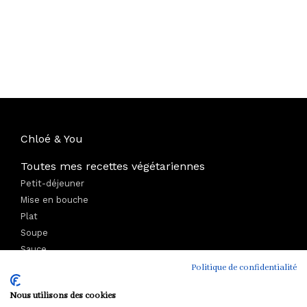
Chloé & You
Toutes mes recettes végétariennes
Petit-déjeuner
Mise en bouche
Plat
Soupe
Sauce
Dessert et Goûter
Politique de confidentialité
Boisson
Nous utilisons des cookies