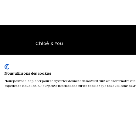
Chloé & You
Nous utilisons des cookies
Nous pouvons les placer pour analyser les données de nos visiteurs, améliorer notre site 
expérience inoubliable. Pour plus d'informations sur les cookies que nous utilisons, ouvr
Tous droits réservés © chloeandyou.fr 2012 - 2026