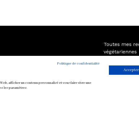
Toutes mes re
végétariennes
Petit-déjeuner
Politique de confidentialité
Mise en bouche
Accepter
Plat
Soupe
Web, afficher un contenu personnalisé et vous faire vivre une
ez les paramètres.
Sauce
Dessert et Goûte
Boisson
CONTACT
MENTIONS LÉGALES
COOKIES
POL