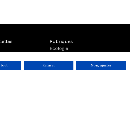
cettes
Rubriques
Ecologie
Lifestyle
Bien-être
 tout
Refuser
Non, ajuster
Voyage
Mode
Boutique
Parutions
r
ITIQUES DE CONFIDENTIALITÉ
CONDITIONS GÉNÉRALES DE VENTE