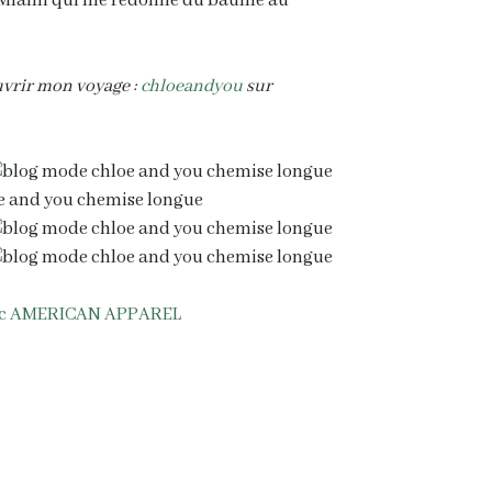
om Miami qui me redonne du baume au
ouvrir mon voyage :
chloeandyou
sur
c AMERICAN APPAREL