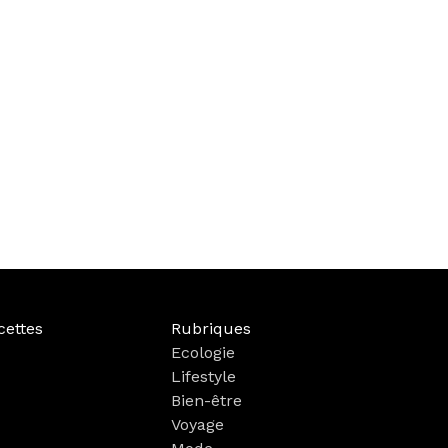
cettes
Rubriques
Ecologie
Lifestyle
Bien-être
Voyage