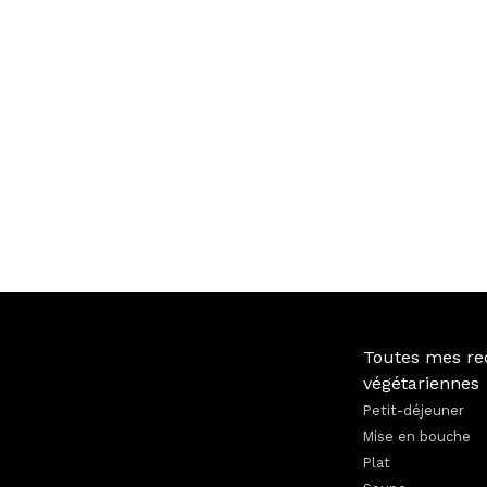
Toutes mes re
végétariennes
Petit-déjeuner
Mise en bouche
Plat