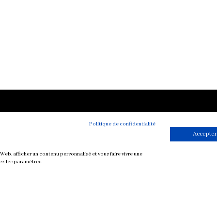
Toutes mes re
Politique de confidentialité
végétariennes
Accepter
Petit-déjeuner
Mise en bouche
Web, afficher un contenu personnalisé et vous faire vivre une
ez les paramètres.
Plat
Soupe
Sauce
Dessert et Goûte
Boisson