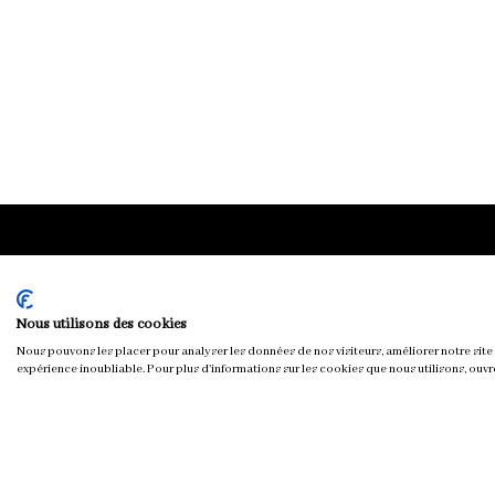
Chloé & You
Nous utilisons des cookies
Nous pouvons les placer pour analyser les données de nos visiteurs, améliorer notre site 
expérience inoubliable. Pour plus d'informations sur les cookies que nous utilisons, ouvr