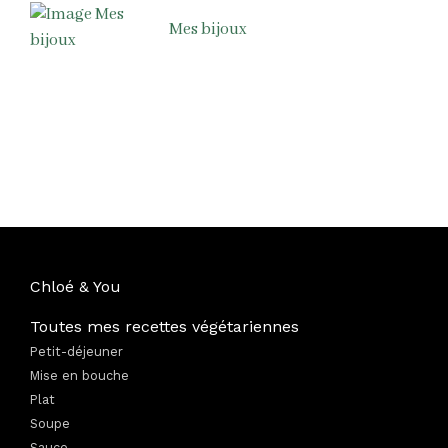
Mes bijoux
Chloé & You
Toutes mes recettes végétariennes
Petit-déjeuner
Mise en bouche
Plat
Soupe
Sauce