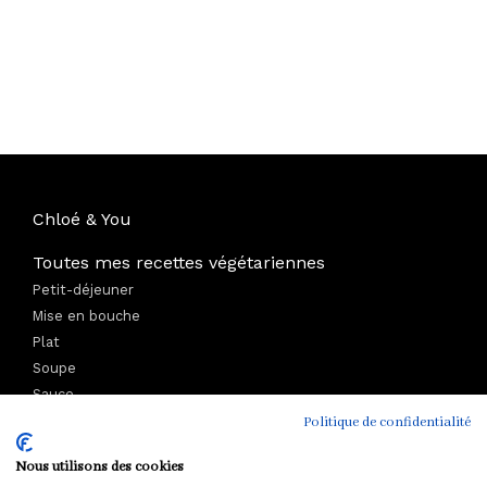
Chloé & You
Toutes mes recettes végétariennes
Petit-déjeuner
Mise en bouche
Plat
Soupe
Sauce
Dessert et Goûter
Politique de confidentialité
Boisson
Nous utilisons des cookies