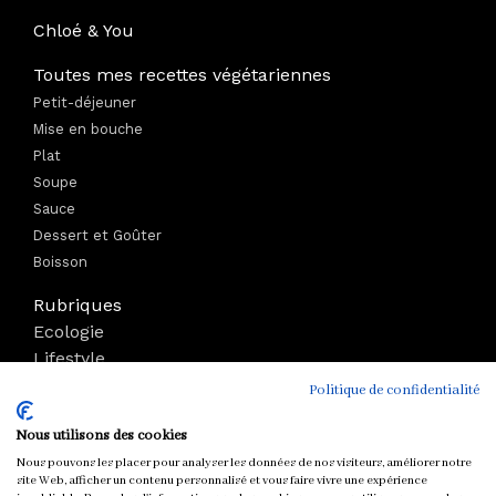
Chloé & You
Toutes mes recettes végétariennes
Petit-déjeuner
Mise en bouche
Plat
Soupe
Sauce
Dessert et Goûter
Boisson
Rubriques
Ecologie
Lifestyle
Bien-être
Politique de confidentialité
Voyage
Nous utilisons des cookies
Mode
Boutique
Nous pouvons les placer pour analyser les données de nos visiteurs, améliorer notre
site Web, afficher un contenu personnalisé et vous faire vivre une expérience
Parutions