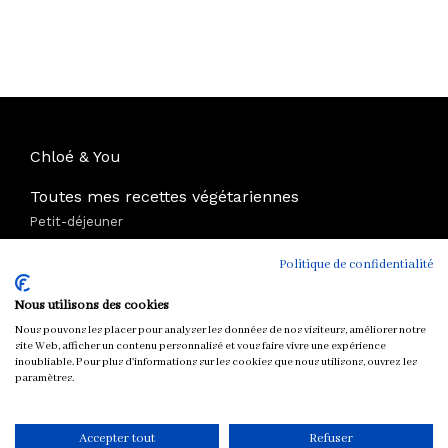
Chloé & You
Toutes mes recettes végétariennes
Petit-déjeuner
Mise en bouche
Politique de confidentialité
Plat
Soupe
Nous utilisons des cookies
Sauce
Nous pouvons les placer pour analyser les données de nos visiteurs, améliorer notre
Dessert et Goûter
site Web, afficher un contenu personnalisé et vous faire vivre une expérience
inoubliable. Pour plus d'informations sur les cookies que nous utilisons, ouvrez les
Boisson
paramètres.
Rubriques
Ecologie
Accepter tout
Refuser