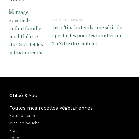
MA VIE DE MAMAN
Les p'tits fauteuils, une série de
spectacles pour les familles au
Théâtre du Châtelet
Chloé & You
Toutes mes recettes végétariennes
Petit-déjeuner
Mise en bouche
Plat
Soupe