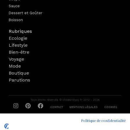
Sauce
Dessert et Goûter
Boisson
Rubriques
Ecologie
Lifestyle
Bien-être
Voyage
Mode
Boutique
Parutions
Tous droits réservés © chloeandyou.fr 2012 - 2026
CONTACT
MENTIONS LÉGALES
COOKIES
POLITIQUES DE CONFIDENTIALITÉ
CONDITIONS GÉNÉRALES DE VENTE
Politique de confidentialité