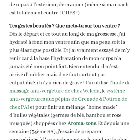
de repas à l'extérieur, de craquer (même si ma coach
est totalement contre ! OUPS !)
Tes gestes beautés ? Que mets-tu sur ton ventre ?
Dès le départ et ce tout au long de ma grossesse, j'ai
hydraté à fond mon ventre afin que ma peau soit la
plus élastique possible. Et j'ai vraiment essayé de m'y
tenir car à la base l'hydratation de mon corps n'a
jamais été mon point fort. Bien entendu, il m'est
arrivé d'oublier mais il ne faut surtout pas
culpabilisé, il n'y a rien de grave ! J'ai utilisé
l'huile de
massage anti-vergeture de chez Weleda
, le
système
anti-vergetures aux pépins de Grenade & Potiron de
chez PAI
et pour finir un mélange "home made"
d’huiles végétales (germes de blé, bambou et rose
musquée) shoppées chez
Aroma-zone
. Et depuis une
semaine (34ème SA), j'essaie de préparer
mon périnée à l'accouchement en le rendant le plus